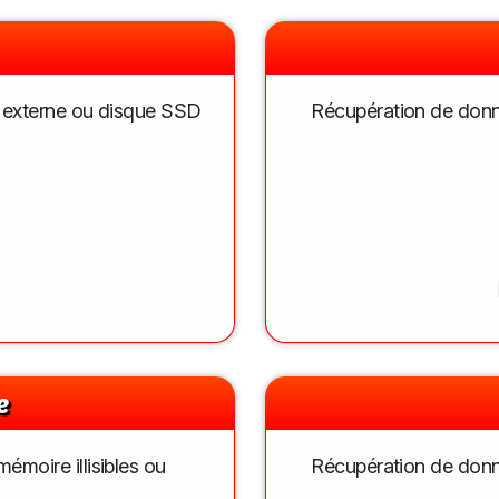
r externe ou disque SSD
Récupération de donné
e
moire illisibles ou
Récupération de donn