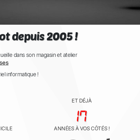
ot
depuis 2005 !
eille dans son magasin et atelier
sses
el informatique !
ET DÉJÀ
20
ICILE
ANNÉES À VOS CÔTÉS !