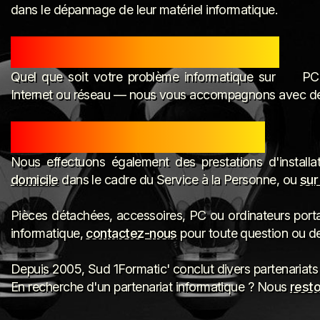
dans le dépannage de leur matériel informatique.
20 ans d'expérience en dépannage
Quel que soit votre problème informatique sur
PC 
Internet ou réseau — nous vous accompagnons avec des 
Prestations à domicile et sur site
Nous effectuons également des prestations d'installa
domicile
dans le cadre du Service à la Personne, ou
sur
Pièces détachées, accessoires, PC ou ordinateurs porta
informatique,
contactez-nous
pour toute question ou d
Depuis 2005, Sud 1Formatic' conclut divers partenariats 
En recherche d'un partenariat informatique ? Nous
resto