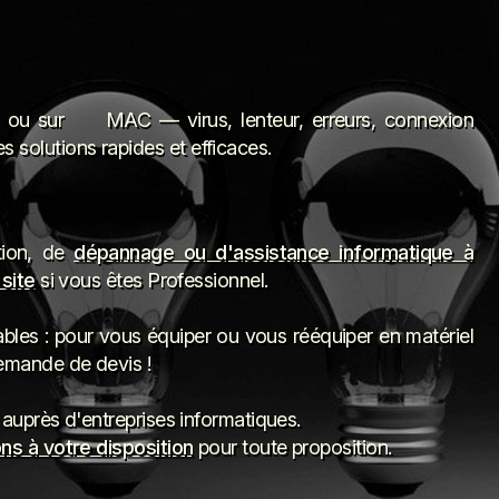
ou sur
MAC — virus, lenteur, erreurs, connexion
solutions rapides et efficaces.
tion, de
dépannage ou d'assistance informatique à
 site
si vous êtes Professionnel.
bles : pour vous équiper ou vous rééquiper en matériel
emande de devis !
auprès d'entreprises informatiques.
ns à votre disposition
pour toute proposition.