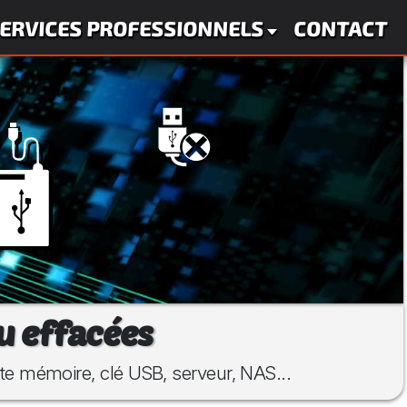
ERVICES PROFESSIONNELS
CONTACT
u effacées
rte mémoire, clé USB, serveur, NAS...