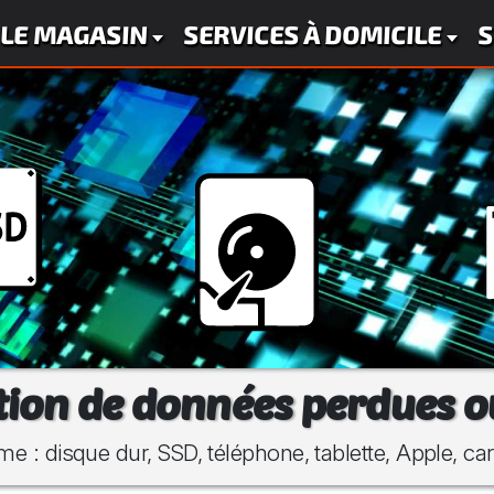
LE MAGASIN
SERVICES À DOMICILE
S
ion de données perdues o
me : disque dur, SSD, téléphone, tablette, Apple, ca