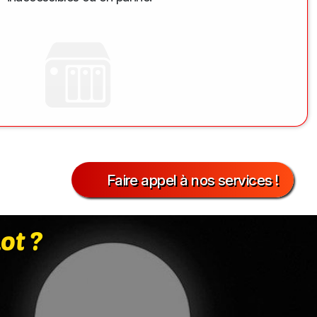
Faire appel à nos services !
Lot
?