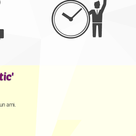
ic'
un ami.